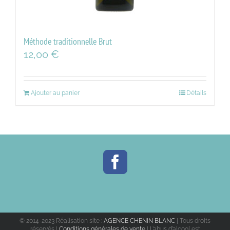
Méthode traditionnelle Brut
12,00
€
Ajouter au panier
Détails
© 2014-2023 Réalisation site :
AGENCE CHENIN BLANC
| Tous droits
réservés |
Conditions générales de vente
| L’abus d’alcool est