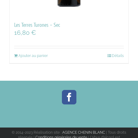
Les Terres Turones – Sec
16,80
€
Ajouter au panier
Détails
© 2014-2023 Réalisation site :
AGENCE CHENIN BLANC
| Tous droits
réservés |
Conditions générales de vente
| L’abus d’alcool est