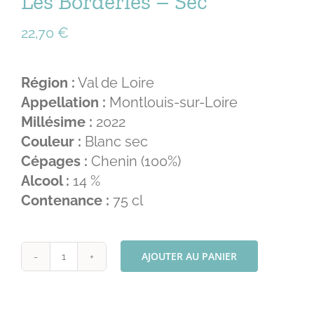
Les Borderies – Sec
22,70
€
Région :
Val de Loire
Appellation :
Montlouis-sur-Loire
Millésime :
2022
Couleur :
Blanc sec
Cépages :
Chenin (100%)
Alcool :
14 %
Contenance :
75 cl
AJOUTER AU PANIER
quantité
de
Les