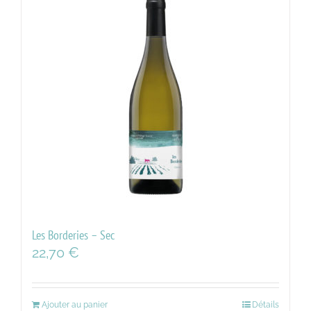
Les Borderies – Sec
22,70
€
Ajouter au panier
Détails