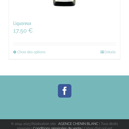
Liquoreux
17,50
€
Choix des options
Détails
© 2014-2023 Réalisation site :
AGENCE CHENIN BLANC
| Tous droits
réservés |
Conditions générales de vente
| L’abus d’alcool est