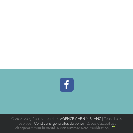
© 2014-2023 Réalisation site :
AGENCE CHENIN BLANC
| Tous droits
réservés |
Conditions générales de vente
| L’abus d’alcool est
dangereux pour la santé, à consommer avec modération.