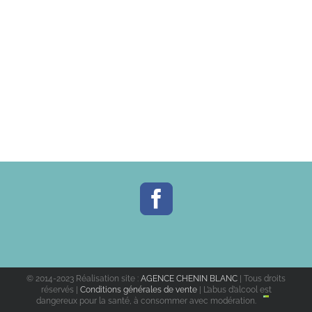
© 2014-2023 Réalisation site :
AGENCE CHENIN BLANC
| Tous droits
réservés |
Conditions générales de vente
| L’abus d’alcool est
dangereux pour la santé, à consommer avec modération.