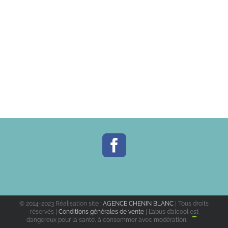
© 2014-2023 Réalisation site :
AGENCE CHENIN BLANC
| Tous droits
réservés |
Conditions générales de vente
| L’abus d’alcool est
dangereux pour la santé, à consommer avec modération.