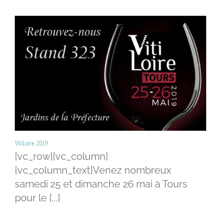
VitiLoire 2019
[vc_row][vc_column]
[vc_column_text]Venez nombreux
samedi 25 et dimanche 26 mai à Tours
pour le [...]