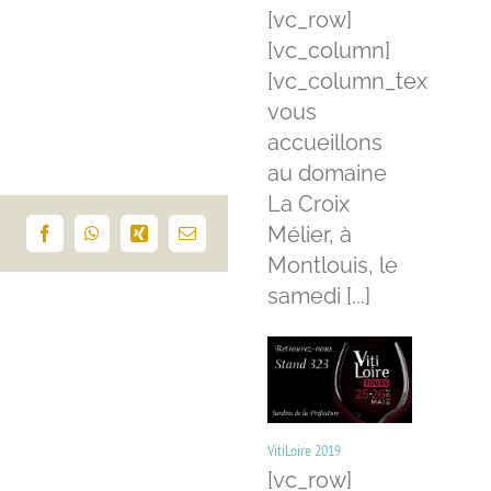
[vc_row]
[vc_column]
[vc_column_text]Nou
vous
accueillons
au domaine
La Croix
Mélier, à
Facebook
WhatsApp
Xing
Email
Montlouis, le
samedi [...]
VitiLoire 2019
[vc_row]