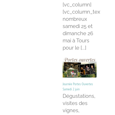
[vc_column]
[vc_column_text]Ven
nombreux
samedi 25 et
dimanche 26
mai à Tours
pour le [...]
Journée Portes Ouvertes
Samedi 2 juin
Dégustations,
visites des
vignes,