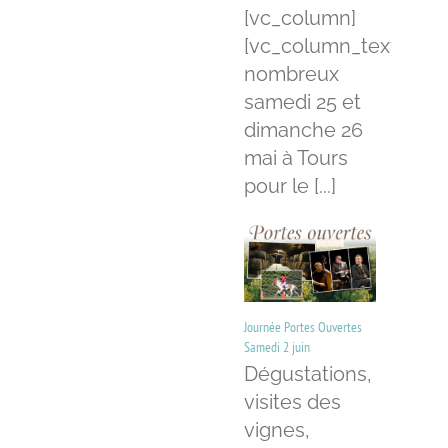
[vc_column]
[vc_column_text]Ven
nombreux
samedi 25 et
dimanche 26
mai à Tours
pour le [...]
Journée Portes Ouvertes
Samedi 2 juin
Dégustations,
visites des
vignes,