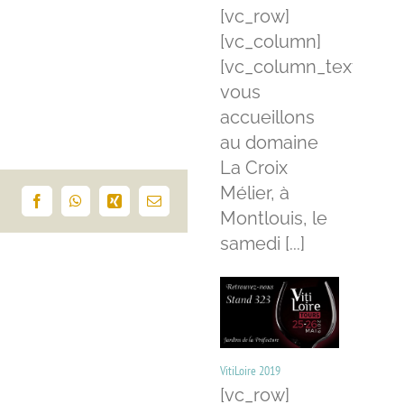
[vc_row]
[vc_column]
[vc_column_text]Nou
vous
accueillons
au domaine
La Croix
Mélier, à
Facebook
WhatsApp
Xing
Email
Montlouis, le
samedi [...]
VitiLoire 2019
[vc_row]