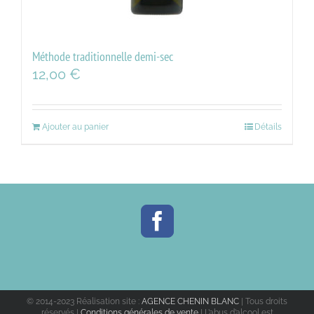
Méthode traditionnelle demi-sec
12,00
€
Ajouter au panier
Détails
© 2014-2023 Réalisation site :
AGENCE CHENIN BLANC
| Tous droits
réservés |
Conditions générales de vente
| L’abus d’alcool est