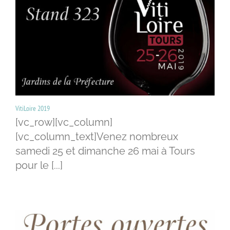
VitiLoire 2019
[vc_row][vc_column]
[vc_column_text]Venez nombreux
samedi 25 et dimanche 26 mai à Tours
pour le [...]